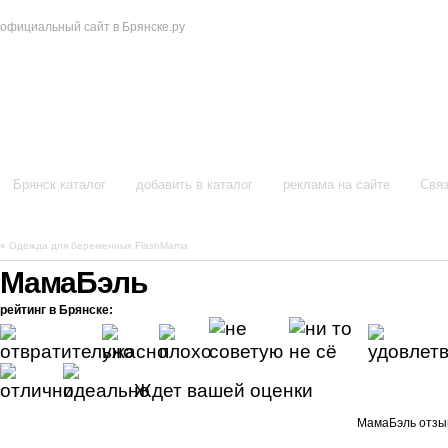
официальный сайт в Брянске.ру
в Брянске
Брянск каталог
добавить в каталог
реклама на сайте
Связ
«
Одежда для беременных FlashMama
МамаБэль
рейтинг в Брянске:
Ждет вашей оценки
МамаБэль отзы