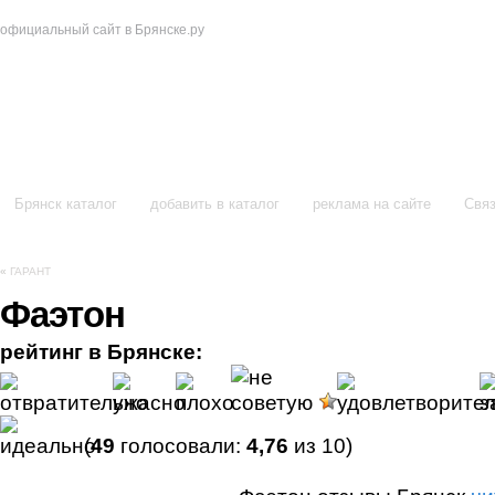
официальный сайт в Брянске.ру
в Брянске
Брянск каталог
добавить в каталог
реклама на сайте
Связ
«
ГАРАНТ
Фаэтон
рейтинг в Брянске:
(
49
голосовали:
4,76
из 10)