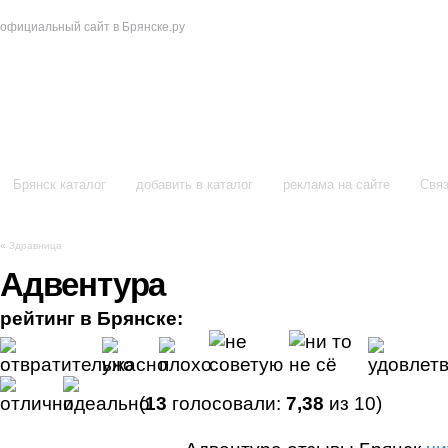
официальный сайт в Брянске.ру
в Брянске
Брянск каталог
добавить в каталог
реклама на сайте
Связ
«
Здравница
Адвентура
рейтинг в Брянске:
(
13
голосовали:
7,38
из 10)