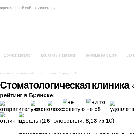
официальный сайт в Брянске.ру
в Брянске
Брянск каталог
добавить в каталог
реклама на сайте
Связ
«
Клиника эстетической стоматологии «Асцедент-М»
Стоматологическая клиника 
рейтинг в Брянске:
(
16
голосовали:
8,13
из 10)